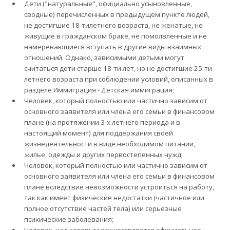
Дети ("натуральные", официально усыновленные,
сводные) перечисленных в предыдущем пункте людей,
не достигшие 18-тилетнего возраста, не женатые, не
живущие в гражданском браке, не помолвленные и не
намеревающиеся вступать в другие виды взаимных
отношений. Однако, зависимыми детьми могут
считаться дети старше 18-ти лет, но не достигшие 25-ти
летнего возраста при соблюдении условий, описанных в
разделе Иммиграция - Детская иммиграция;
Человек, который полностью или частично зависим от
основного заявителя или члена его семьи в финансовом
плане (на протяжении 3-х летнего периода и в
настоящий момент) для поддержания своей
жизнедеятельности в виде необходимом питании,
жилье, одежды и других первостепенных нужд;
Человек, который полностью или частично зависим от
основного заявителя или члена его семьи в финансовом
плане вследствие невозможности устроиться на работу,
так как имеет физические недостатки (частичное или
полное отсутствие частей тела) или серьезные
психические заболевания;
Человек, над которым осуществляется официальное