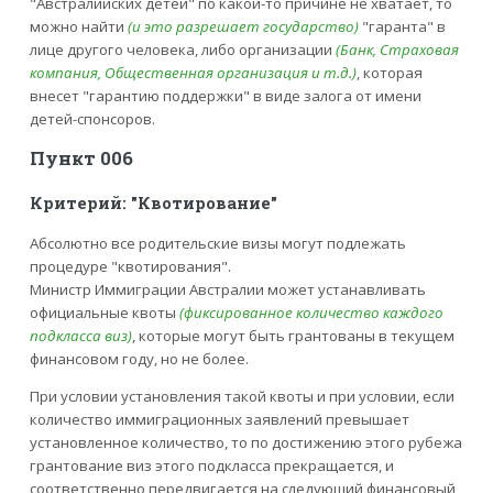
"Австралийских детей" по какой-то причине не хватает, то
можно найти
(и это разрешает государство)
"гаранта" в
лице другого человека, либо организации
(Банк, Страховая
компания, Общественная организация и т.д.)
, которая
внесет "гарантию поддержки" в виде залога от имени
детей-спонсоров.
Пункт 006
Критерий: "Квотирование"
Абсолютно все родительские визы могут подлежать
процедуре "квотирования".
Министр Иммиграции Австралии может устанавливать
официальные квоты
(фиксированное количество каждого
подкласса виз)
, которые могут быть грантованы в текущем
финансовом году, но не более.
При условии установления такой квоты и при условии, если
количество иммиграционных заявлений превышает
установленное количество, то по достижению этого рубежа
грантование виз этого подкласса прекращается, и
соответственно передвигается на следующий финансовый