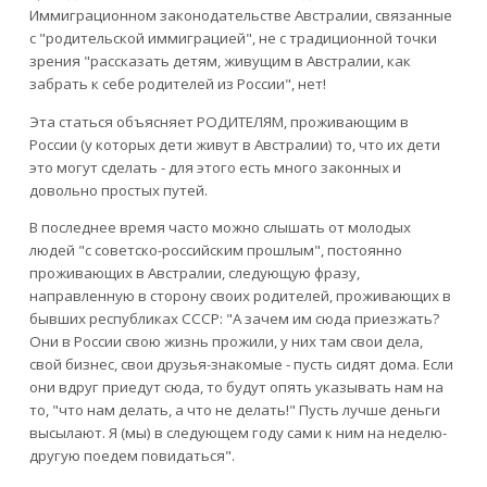
Иммиграционном законодательстве Австралии, связанные
с "родительской иммиграцией", не с традиционной точки
зрения "рассказать детям, живущим в Австралии, как
забрать к себе родителей из России", нет!
Эта статься объясняет РОДИТЕЛЯМ, проживающим в
России (у которых дети живут в Австралии) то, что их дети
это могут сделать - для этого есть много законных и
довольно простых путей.
В последнее время часто можно слышать от молодых
людей "с советско-российским прошлым", постоянно
проживающих в Австралии, следующую фразу,
направленную в сторону своих родителей, проживающих в
бывших республиках СССР: "А зачем им сюда приезжать?
Они в России свою жизнь прожили, у них там свои дела,
свой бизнес, свои друзья-знакомые - пусть сидят дома. Если
они вдруг приедут сюда, то будут опять указывать нам на
то, "что нам делать, а что не делать!" Пусть лучше деньги
высылают. Я (мы) в следующем году сами к ним на неделю-
другую поедем повидаться".