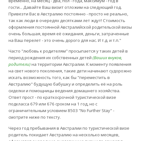
временно, на месяц - два, пол - года, максимум - год в
гости... Давайте Ваш визит отложим на следующий год.
Привезти Вас в Австралию постоянно - просто не реально,
так как люди в очередях десятками лет ждут! Стоимость
оформления постоянной Австралийской родительской визы
очень большая, время её ожидания, деньги, затраченные
на Ваш перелет - это очень дорого для нас. И т.д. и т.п."
Часто "любовь к родителям" просыпается у таких детей в
период рождения их собственных детей
(Ваших внуков,
родители)
на территории Австралии. К моменту появления
на свет нового поколения, такие дети начинают судорожно
искать возможность того, как бы "переместить в
Австралию" будущую бабушку и определить её на роль
сиделки и помощницы ведения домашнего хозяйства.
Ответ прост - по краткосрочной туристической визе
подкласса 679 или 676 сроком на 1 год, но с
ограничительным условием 8503 "No Further Stay" -
смотрите ниже по тексту.
Через год пребывания в Австралии по туристической визе
родитель покидает Австралию на несколько месяцев,