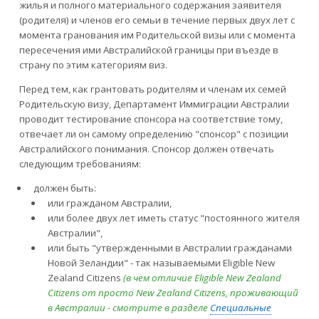
жилья и полного материального содержания заявителя
(родителя) и членов его семьи в течение первых двух лет с
момента гранования им Родительской визы или с момента
пересечения ими Австралийской границы при въезде в
страну по этим категориям виз.
Перед тем, как грантовать родителям и членам их семей
Родительскую визу, Департамент Иммиграции Австралии
проводит тестирование спонсора на соответствие тому,
отвечает ли он самому определению "спонсор" с позиции
Австралийского понимания. Спонсор должен отвечать
следующим требованиям:
должен быть:
или гражданом Австралии,
или более двух лет иметь статус "постоянного жителя
Австралии",
или быть "утвержденными в Австралии гражданами
Новой Зеландии" - так называемыми Eligible New
Zealand Citizens
(в чем отличие Eligible New Zealand
Citizens от просто New Zealand Citizens, проживающий
в Австралии - смотрите в разделе
Специальные