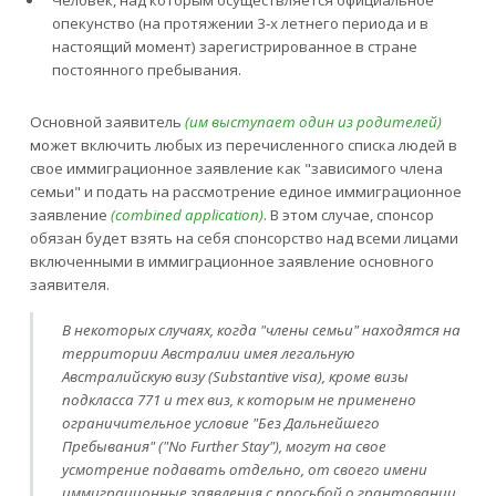
опекунство (на протяжении 3-х летнего периода и в
настоящий момент) зарегистрированное в стране
постоянного пребывания.
Основной заявитель
(им выступает один из родителей)
может включить любых из перечисленного списка людей в
свое иммиграционное заявление как "зависимого члена
семьи" и подать на рассмотрение единое иммиграционное
заявление
(combined application)
. В этом случае, спонсор
обязан будет взять на себя спонсорство над всеми лицами
включенными в иммиграционное заявление основного
заявителя.
В некоторых случаях, когда "члены семьи" находятся на
территории Австралии имея легальную
Австралийскую визу (Substantive visa), кроме визы
подкласса 771 и тех виз, к которым не применено
ограничительное условие "Без Дальнейшего
Пребывания" ("No Further Stay"), могут на свое
усмотрение подавать отдельно, от своего имени
иммиграционные заявления с просьбой о грантовании