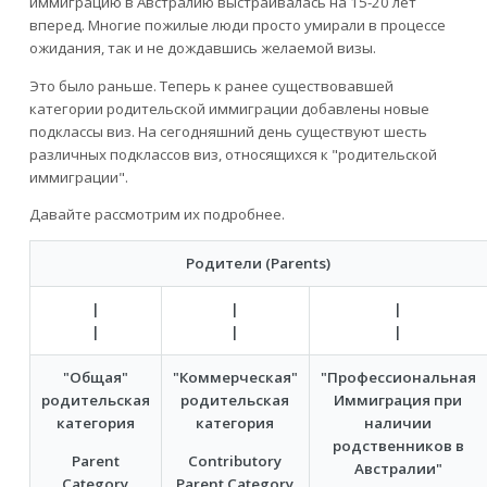
иммиграцию в Австралию выстраивалась на 15-20 лет
вперед. Многие пожилые люди просто умирали в процессе
ожидания, так и не дождавшись желаемой визы.
Это было раньше. Теперь к ранее существовавшей
категории родительской иммиграции добавлены новые
подклассы виз. На сегодняшний день существуют шесть
различных подклассов виз, относящихся к "родительской
иммиграции".
Давайте рассмотрим их подробнее.
Родители (Parents)
|
|
|
|
|
|
"Общая"
"Коммерческая"
"Профессиональная
родительская
родительская
Иммиграция при
категория
категория
наличии
родственников в
Parent
Contributory
Австралии"
Category
Parent Category