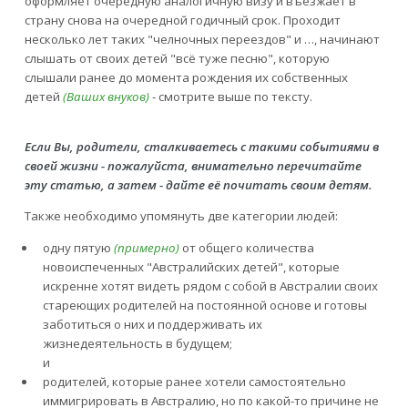
оформляет очередную аналогичную визу и въезжает в
страну снова на очередной годичный срок. Проходит
несколько лет таких "челночных переездов" и …, начинают
слышать от своих детей "всё туже песню", которую
слышали ранее до момента рождения их собственных
детей
(Ваших внуков)
- смотрите выше по тексту.
Если Вы, родители, сталкиваетесь с такими событиями в
своей жизни - пожалуйста, внимательно перечитайте
эту статью, а затем - дайте её почитать своим детям.
Также необходимо упомянуть две категории людей:
одну пятую
(примерно)
от общего количества
новоиспеченных "Австралийских детей", которые
искренне хотят видеть рядом с собой в Австралии своих
стареющих родителей на постоянной основе и готовы
заботиться о них и поддерживать их
жизнедеятельность в будущем;
и
родителей, которые ранее хотели самостоятельно
иммигрировать в Австралию, но по какой-то причине не