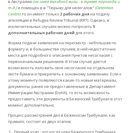
в Австралию
(не имея въездной визы - в трюме парохода и
т.д.)
и помещен в в "Тюрьму для нелегалов"
(Detention
Centre)
то он имеет только
2 рабочих дня
на подачу
апелляции в Refugee Review Tribunal (RRT). Однако, в
исключительных случаях можно попросить
5
дополнительных рабочих дней
для этого.
Форма подачи заявления на пересмотр - небольшая по
формату и, в большинстве случаев, в ней недостаточно
места для подробного описания пунктов несогласия с
первоначальным решением. В этом случае дается
возможность изложить свое несогласие на отдельном
листе бумаги и прикрепить к основному заявлению. Если к
этому моменту появляются какие-то новые материалы,
документы, ранее не предоставленные в Департамент
Иммиграции Австралии (DoHA), то есть возможность
предоставить эти документы в Беженский Трибунал в этот
момент дополнительно.
Процесс рассмотрения дел в Беженском Трибунале, как
правило, состоит из двух этапов:
Первый этап - это когда член Беженского Трибунала,