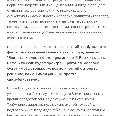
нервного напряжения и концентрации. Иногда в процессе
слушания, вследствие каких-то индивидуально-
субъективных особенностей человека, заявитель теряется,
теряет нить повествования, путается в тех вопросах,
которые ему задают, не в состоянии сконцентрироваться -
в этом случае помощь Советника чрезвычайно важна и
очень полезна.
Еще раз подчеркиваем то, что
Беженский Трибунал - это
фактически заключительный этап в определении:
"Является человек беженцем или нет!" Рассчитывать
на то, что если будет проигран Трибунал, человек
будет иметь столько же возможностей оспорить
решение, как он имел раньше, просто
самоубийственно!
После Трибунала возможности заявителя резко
уменьшаются. Поэтому рекомендуем Вам использовать
время, предоставленное до слушания в Беженском
Трибунале рационально, с максимальной пользой для
подготовки и выгодой для себя. Рекомендуем "постоянно
беспокоить" своих Советников, чаще к ним обращаться,