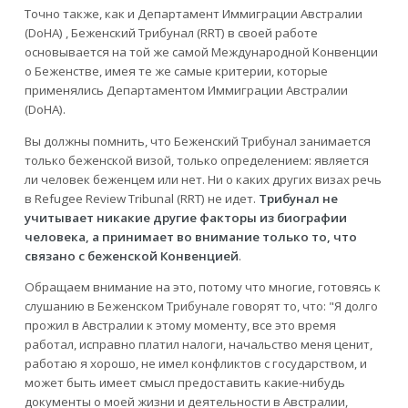
Точно также, как и Департамент Иммиграции Австралии
(DoHA) , Беженский Трибунал (RRT) в своей работе
основывается на той же самой Международной Конвенции
о Беженстве, имея те же самые критерии, которые
применялись Департаментом Иммиграции Австралии
(DoHA).
Вы должны помнить, что Беженский Трибунал занимается
только беженской визой, только определением: является
ли человек беженцем или нет. Ни о каких других визах речь
в Refugee Review Tribunal (RRT) не идет.
Трибунал не
учитывает никакие другие факторы из биографии
человека, а принимает во внимание только то, что
связано с беженской Конвенцией
.
Обращаем внимание на это, потому что многие, готовясь к
слушанию в Беженском Трибунале говорят то, что: "Я долго
прожил в Австралии к этому моменту, все это время
работал, исправно платил налоги, начальство меня ценит,
работаю я хорошо, не имел конфликтов с государством, и
может быть имеет смысл предоставить какие-нибудь
документы о моей жизни и деятельности в Австралии,