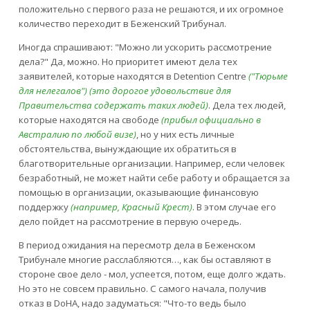
положительно с первого раза не решаются, и их огромное
количество переходит в Беженский Трибунал.
Иногда спрашивают: "Можно ли ускорить рассмотрение
дела?" Да, можно. Но приоритет имеют дела тех
заявителей, которые находятся в Detention Centre
("Тюрьме
для нелегалов") (это дорогое удовольствие для
Правительства содержать таких людей)
. Дела тех людей,
которые находятся на свободе
(прибыл официально в
Австралию по любой визе)
, но у них есть личные
обстоятельства, вынуждающие их обратиться в
благотворительные организации. Например, если человек
безработный, не может найти себе работу и обращается за
помощью в организации, оказывающие финансовую
поддержку
(например, Красный Крест)
. В этом случае его
дело пойдет на рассмотрение в первую очередь.
В период ожидания на пересмотр дела в Беженском
Трибунале многие расслабляются…, как бы оставляют в
стороне свое дело - мол, успеется, потом, еще долго ждать.
Но это не совсем правильно. С самого начала, получив
отказ в DoHA, надо задуматься: "Что-то ведь было