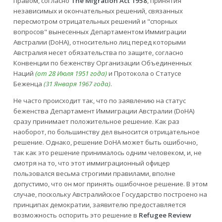
правом, согласно
The Migration Act 1958
, принятия
независимых и окончательных решений, связанных
пересмотром отрицательных решений и "спорных
вопросов" вынесенных Департаментом Иммиграции
Австралии (DoHA), относительно лиц перед которыми
Австралия несет обязательства по защите, согласно
Конвенции по беженству Организации Объединенных
Наций
(от 28 Июля 1951 года)
и Протокола о Статусе
Беженца
(31 Января 1967 года)
.
Не часто происходит так, что по заявлению на статус
беженства Департамент Иммиграции Австралии (DoHA)
сразу принимает положительное решение. Как раз
наоборот, по большинству дел выносится отрицательное
решение. Однако, решение DoHA может быть ошибочно,
так как это решение принималось одним человеком, и, не
смотря на то, что этот иммиграционный офицер
пользовался весьма строгими правилами, вполне
допустимо, что он мог принять ошибочное решение. В этом
случае, поскольку Австралийское Государство построено на
принципах демократии, заявителю предоставляется
возможность оспорить это решение в
Refugee Review