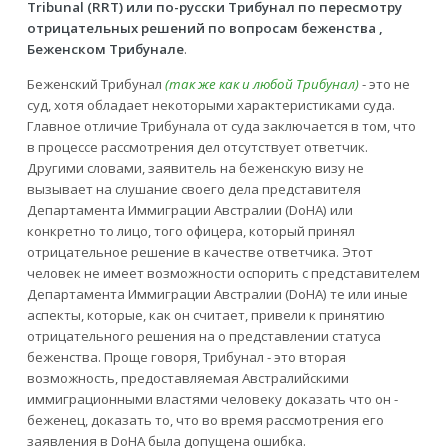
Tribunal (RRT) или по-русски Трибунал по пересмотру
отрицательных решений по вопросам беженства ,
Беженском Трибунале
.
Беженский Трибунал
(так же как и любой Трибунал)
- это не
суд, хотя обладает некоторыми характеристиками суда.
Главное отличие Трибунала от суда заключается в том, что
в процессе рассмотрения дел отсутствует ответчик.
Другими словами, заявитель на беженскую визу не
вызывает на слушание своего дела представителя
Департамента Иммиграции Австралии (DoHA) или
конкретно то лицо, того офицера, который принял
отрицательное решение в качестве ответчика. Этот
человек не имеет возможности оспорить с представителем
Департамента Иммиграции Австралии (DoHA) те или иные
аспекты, которые, как он считает, привели к принятию
отрицательного решения на о представлении статуса
беженства. Проще говоря, Трибунал - это вторая
возможность, предоставляемая Австралийскими
иммиграционными властями человеку доказать что он -
беженец, доказать то, что во время рассмотрения его
заявления в DoHA была допущена ошибка.