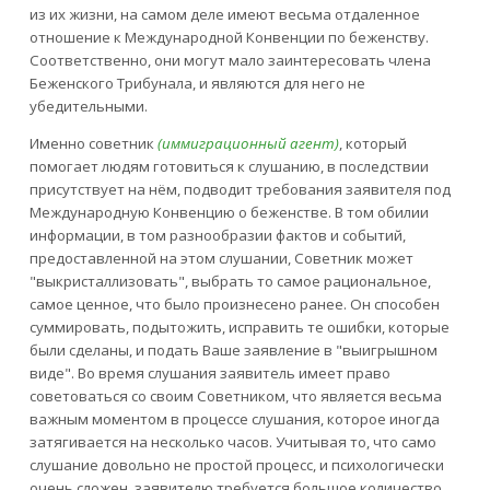
из их жизни, на самом деле имеют весьма отдаленное
отношение к Международной Конвенции по беженству.
Соответственно, они могут мало заинтересовать члена
Беженского Трибунала, и являются для него не
убедительными.
Именно советник
(иммиграционный агент)
, который
помогает людям готовиться к слушанию, в последствии
присутствует на нём, подводит требования заявителя под
Международную Конвенцию о беженстве. В том обилии
информации, в том разнообразии фактов и событий,
предоставленной на этом слушании, Советник может
"выкристаллизовать", выбрать то самое рациональное,
самое ценное, что было произнесено ранее. Он способен
суммировать, подытожить, исправить те ошибки, которые
были сделаны, и подать Ваше заявление в "выигрышном
виде". Во время слушания заявитель имеет право
советоваться со своим Советником, что является весьма
важным моментом в процессе слушания, которое иногда
затягивается на несколько часов. Учитывая то, что само
слушание довольно не простой процесс, и психологически
очень сложен, заявителю требуется большое количество