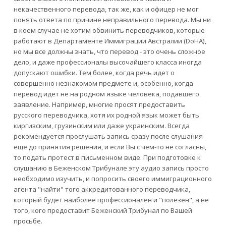
некачественного перевода, так же, как и офицер не мог
понять ответа по причине неправильного перевода. Мы ни
в коем случае не хотим обвинить переводчиков, которые
работают в Департаменте Иммиграции Австралии (DoHA),
но мы все должны знать, что перевод - это очень сложное
дело, и даже профессионалы высочайшего класса иногда
допускают ошибки. Тем более, когда речь идет о
совершенно незнакомом предмете и, особенно, когда
перевод идет не на родном языке человека, подавшего
заявление. Например, многие просят предоставить
русского переводчика, хотя их родной язык может быть
киргизским, грузинским или даже украинским. Всегда
рекомендуется прослушать запись сразу после слушания
еще до принятия решения, и если Вы с чем-то не согласны,
то подать протест в письменном виде. При подготовке к
слушанию в Беженском Трибунале эту аудио запись просто
необходимо изучить, и попросить своего иммиграционного
агента "найти" того аккредитованного переводчика,
который будет наиболее профессионален и "полезен", а не
того, кого предоставит Беженский Трибунал по Вашей
просьбе.