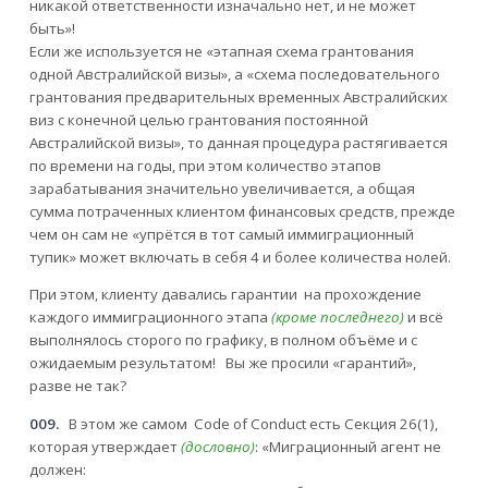
никакой ответственности изначально нет, и не может
быть»!
Если же используется не «этапная схема грантования
одной Австралийской визы», а «схема последовательного
грантования предварительных временных Австралийских
виз с конечной целью грантования постоянной
Австралийской визы», то данная процедура растягивается
по времени на годы, при этом количество этапов
зарабатывания значительно увеличивается, а общая
сумма потраченных клиентом финансовых средств, прежде
чем он сам не «упрётся в тот самый иммиграционный
тупик» может включать в себя 4 и более количества нолей.
При этом, клиенту давались гарантии на прохождение
каждого иммиграционного этапа
(кроме последнего)
и всё
выполнялось сторого по графику, в полном объёме и с
ожидаемым результатом! Вы же просили «гарантий»,
разве не так?
009.
В этом же самом Code of Conduct есть Секция 26(1),
которая утверждает
(дословно)
: «Миграционный агент не
должен: