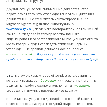
Австралийских структур.
Друзья, если у Вас есть письменные доказательства
обратного от того, что утверждается в этом Пункте 009
даннй статьи – не стесняйтесь контактировать с The
Migration Agents Registration Authority (MARA)
www.mara.gov.au
, после чего постарайтесь на этом же Веб-
сайте найти для себя того профессионального
лицензированного Австралийского миграционного агента
MARA, который будет соблюдать этические нормы и
утверждённые правила данного Code of Conduct
(смотрите раздел:
Информация – Как проверить наличие
профессиональной дицензии у Вашего консультанта (.pdf)
)
.
010.
В этом же самом Code of Conduct есть Секция 40,
которая утверждает
(дословно)
: «Миграционный агент не
должен при работе с заявлением клиента
(клиентом)
совершать ненужные расходы или задержки».
Вспомните ситуацию, когда недобросовестный таксист
везёт своего пассажира в соседний квартал через весь