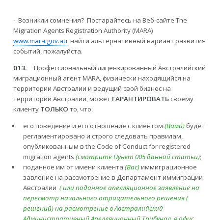
- Возникли сомнения? Постарайтесь на Веб-сайте The
Migration Agents Registration Authority (MARA)
www.mara.gov.au
найти альтернативный вариант развития
событий, пожалуйста.
013.
Профессиональный лицензированный Австралийский
миграционный агент MARA, физически находящийся на
территории Австралии и ведущий свой бизнес на
территории Австралии, может
ГАРАНТИРОВАТЬ
своему
клиенту
ТОЛЬКО
то, что:
его поведение и его отношение с клиентом
(Вами)
будет
регламентировано и строго следовать правилам,
опубликованным в the Code of Conduct for registered
migration agents
(смотрите Пункт 005 данной статьи)
;
поданное им от имени клиента
(Вас)
иммиграционное
завление на рассмотрение в Департамент иммиграции
Австралии
( или поданное апелляционное заявление на
пересмотр начального отрицательного решения (
решений) на расмотрение в Австралийский
Административный Апелляционный Трибунал, в офис