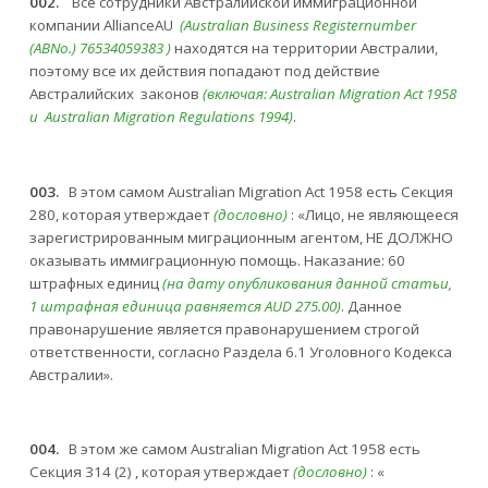
002.
Все сотрудники Австралийской иммиграционной
компании AllianceAU
(Australian
Business
Register
number
(ABNo
.) 76534059383 )
находятся на территории Австралии,
поэтому все их действия попадают под действие
Австралийских законов
(включая:
Australian
Migration
Act
1958
и Australian
Migration
Regulations
1994)
.
003.
В этом самом Australian Migration Act 1958 есть Секция
280, которая утверждает
(дословно)
: «Лицо, не являющееся
зарегистрированным миграционным агентом, НЕ ДОЛЖНО
оказывать иммиграционную помощь. Наказание: 60
штрафных единиц
(на дату опубликования данной статьи,
1 штрафная единица равняется
AUD
275.00)
. Данное
правонарушение является правонарушением строгой
ответственности, согласно Раздела 6.1 Уголовного Кодекса
Австралии».
004.
В этом же самом Australian Migration Act 1958 есть
Секция 314 (2) , которая утверждает
(дословно)
: «