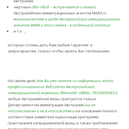
Австралии,
«мутных»
(без обид. – встречаются и такие)
Австралийских иммиграционных агентов MARA
(о
мошенничестве в среде Австралийских иммиграционных
агентов
MARA
и этих схемах – в отдельной статье)
и т.п. ,
которые готовы дать Вам любые гарантии и
сверхгарантии, только чтобы «взять Вас тёпленьким».
На самом деле
(как Вы уже знаете из информации этого
профессионального Веб-сайта Австралийской
иммиграционной компании
AllianceAU
(ABNo
.: 76534059383 ))
любые Австралийские визы грантуются только
Департаментом иммиграции Австралии
(но не
«посольством» и не в «посольстве»)
на основании полного
соответствия заявителя оценочным критериям
грантования запрашиваемой визы, а также требованиям
Австралийского иммиграционного законодательства