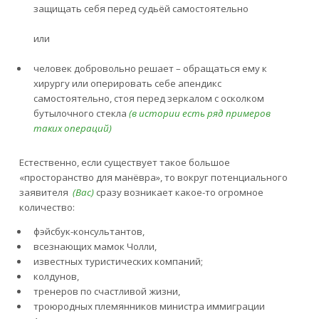
защищать себя перед судьёй самостоятельно
или
человек добровольно решает – обращаться ему к
хирургу или оперировать себе апендикс
самостоятельно, стоя перед зеркалом с осколком
бутылочного стекла
(в истории есть ряд примеров
таких операций)
Естественно, если существует такое большое
«просторанство для манёвра», то вокруг потенциального
заявителя
(Вас)
сразу возникает какое-то огромное
количество:
фэйсбук-консультантов,
всезнающих мамок Чолли,
известных туристических компаний;
колдунов,
тренеров по счастливой жизни,
троюродных племянников министра иммиграции