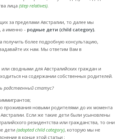
тва лица
(step relatives)
.
ющих за пределами Австралии, то далее мы
 а именно -
родные дети (child category).
та получить более подробную консультацию,
задавайте их нам. Мы ответим Вам в
 или сводными для Австралийских граждан и
аходиться на содержании собственных родителей.
ть родственный статус?
 иммигрантов;
его проживания новыми родителями до их момента
 Австралии. Если же такие дети были усыновлены
ралийского резидентства или гражданства, то они
ые дети
(adopted child category)
, которую мы не
снение в конце этой статьи ;