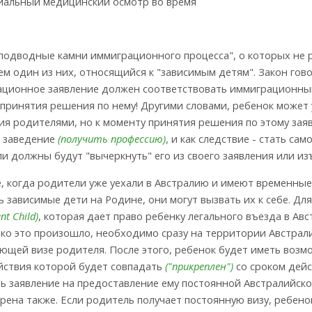
иальный медицинский осмотр во время
"подводные камни иммиграционного процесса", о которых не р
м один из них, относящийся к "зависимым детям". Закон гово
ционное заявление должен соответствовать иммиграционным
принятия решения по нему! Другими словами, ребенок может 
ия родителями, но к моменту принятия решения по этому за
е заведение
(получить профессию)
, и как следствие - стать са
и должны будут "вычеркнуть" его из своего заявления или и
е, когда родители уже уехали в Австралию и имеют временные ви
ь зависимые дети на Родине, они могут вызвать их к себе. Дл
nt Child)
, которая дает право ребенку легального въезда в Ав
ько это произошло, необходимо сразу на территории Австрали
ющей визе родителя. После этого, ребенок будет иметь возмо
йствия которой будет совпадать
("прикреплен")
со сроком дей
ь заявление на предоставление ему постоянной Австралийско
рена также. Если родитель получает постоянную визу, ребено