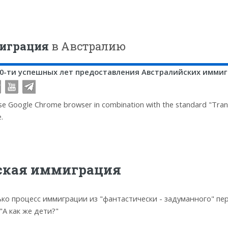
играция
в Австралию
20-ти успешных лет предоставления Австралийских иммиг
se Google Chrome browser in combination with the standard "Transl
.
ская иммиграция
ько процесс иммиграции из "фантастически - задуманного" пер
"А как же дети?"