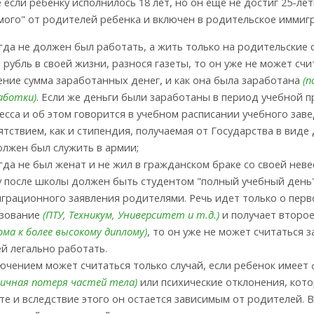
е если ребенку исполнилось 18 лет, но он ещё не достиг 25-ле
мого" от родителей ребенка и включен в родительское иммигр
гда не должен был работать, а жить только на родительские 
 рубль в своей жизни, разнося газеты, то он уже не может сч
ение сумма заработанных денег, и как она была заработана
(п
аботки)
. Если же деньги были заработаны в период учебной 
есса и об этом говорится в учебном расписании учебного завед
ятствием, как и стипендия, получаемая от Государства в виде
олжен был служить в армии;
гда не был женат и не жил в гражданском браке со своей неве
у после школы должен быть студентом "полный учебный день
грационного заявления родителями. Речь идет только о перв
зование
(ПТУ, Техникум, Университет и т.д.)
и получает второ
ома к более высокому диплому)
, то он уже не может считаться 
ей легально работать.
ючением может считаться только случай, если ребенок имеет
ичная потеря частей тела)
или психические отклонения, кот
те и вследствие этого он остается зависимым от родителей. 