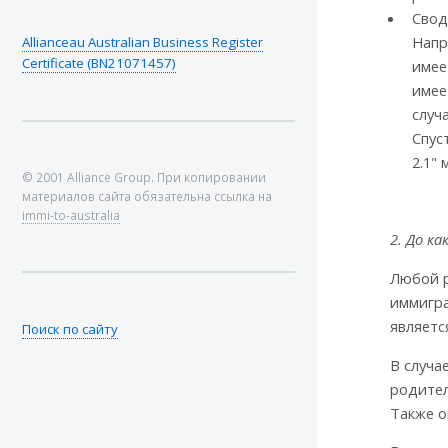
Свод
Напр
Allianceau Australian Business Register
Certificate (BN21071457)
имее
имее
случ
Спус
2.1"
© 2001 Alliance Group. При копировании
материалов сайта обязательна ссылка на
immi-to-australia
2. До к
Любой р
иммигра
являетс
Поиск по сайту
В случа
родите
Также о