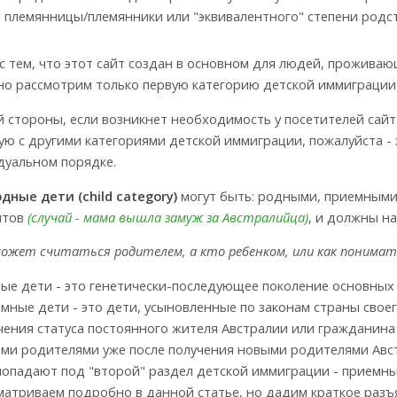
, племянницы/племянники или "эквивалентного" степени родс
 с тем, что этот сайт создан в основном для людей, прожива
о рассмотрим только первую категорию детской иммиграции,
й стороны, если возникнет необходимость у посетителей сай
ую с другими категориями детской иммиграции, пожалуйста - 
уальном порядке.
дные дети (child category)
могут быть: родными, приемными
нтов
(случай - мама вышла замуж за Австралийца)
, и должны н
может считаться родителем, а кто ребенком, или как понима
ые дети - это генетически-последующее поколение основных
мные дети - это дети, усыновленные по законам страны сво
чения статуса постоянного жителя Австралии или гражданина
ми родителями уже после получения новыми родителями Авст
попадают под "второй" раздел детской иммиграции - приемн
матриваем подробно в данной статье, но дадим краткое разъя