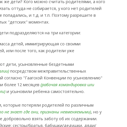
как же дети? Кого можно считать родителями, а кого
изать оттуда не собирается, у кого нет родителей
 попадались, и т.д. и т.п. Поэтому разрешите в
тых "детских" моментах.
дети подразделяются на три категории:
 масса детей, иммигрирующая со своими
й, или после того, как родители уже
ают дети, усыновленные бездетными
лии)
посредством межправительственных
й согласно "Гаагской Конвенции по усыновлению"
ии более 12 месяцев
(рабочая командировка или
ли)
и усыновили ребенка самостоятельно.
и, которые потеряли родителей по различным
о не знает где они, признаны невменяемыми)
, но у
е добровольно взять заботу об их содержании.
йские: сестры/братья, бабушки/дедушки, дяди/