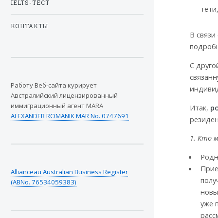
IELTS-ТЕСТ
тети
КОНТАКТЫ
В связи
подробн
С друго
связанн
Работу Веб-сайта курирует
индивид
Австралийский лицензированный
иммиграционный агент MARA
Итак,
ро
ALEXANDER ROMANIK MAR No. 0747691
резиде
1. Кто 
Родн
Прие
Allianceau Australian Business Register
полу
(ABNo. 76534059383)
новы
уже 
расс