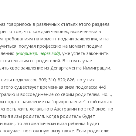
аз говорилось в различных статьях этого раздела.
рит о том, что каждый человек, включенный в
 требованиям на момент подачи заявления, и на
учиться, получая профессию на момент подачи
явлению
(например, через год)
, уже успеть закончить
мостоятельным от родителей. В этом случае
зъять своё заявление из Департамента Иммиграции.
зы подклассов 309; 310; 820; 826, но у них
я этого существует временная виза подкласса 445
стралию и воссоединение со своим родителем. Но…,
и подать заявление на "прикрепление" этой визы к
жность жить легально в Австралии по этой визе, но
ствия визы родителя. Когда родитель будет
й визы, то автоматически виза ребенка будет
к получает постоянную визу также. Если родителю