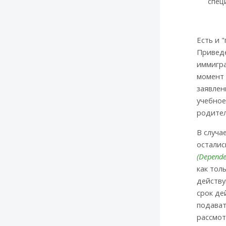
спец
Есть и 
Приведе
иммигра
момент 
заявлен
учебно
родител
В случа
осталис
(Depende
как тол
действу
срок де
подават
рассмот