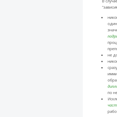
В случа
"зависи
нико
один
знач
подр
проц
преп
не д
нико
сраз
имми
обра
дипл
по н
Искл
част
рабо