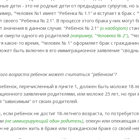
ные дети - это не родные дети от предыдущих супругов, но 
имер, "Человек №1 имеет "Ребенка № 1.1" и вступает в брак с
т своего "Ребенка № 2.1". В процессе этого брака у них могут 
т значения в данном случае. "Ребенок № 2.1"
(и наоборот)
стан
ае смерти одного из родителей
(например, "Человека № 2")
, "Ч
тя какое-то время, "Человек № 1" оформляет брак с граждани
 может быть включен в его иммиграционное заявление "сводны
акого возраста ребенок может считаться "ребенком"?
ебенок, перечисленный в пункте 1, должен быть моложе 18 л
ционного заявления родителями, или моложе 25 лет, но при э
я "зависимым" от своих родителей.
е, если ребенок не достиг 18-летнего возраста, то потребуе
ли
(не иммигрирующий один родитель)
, опекун или опекающая 
н не должен жить в браке или гражданском браке со своей не