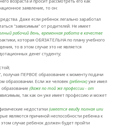
тнего возраста и просит рассмотреть его как
ационное заявление, то он:
средства. Даже если ребенок легально заработал
итаться "зависимым" от родителей. Не имеет
олный рабочий день, временная работа в качестве
практики, которая ОБЯЗАТЕЛЬНА по плану учебного
ения, то в этом случае это не является
 дотационных денег студенту;
стой;
", получая ПЕРВОЕ образование к моменту подачи
ом образовании. Если же человек
(ребенок)
уже имел
е образование
(даже по той же профессии - от
зависимым, так как он уже имеет профессию и может
 физические недостатки
(имеется ввиду полная или
орые являются причиной неспособности ребенка к
В этом случае ребенок должен будет пройти