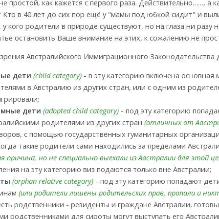
не простой, как кажется с первого раза. Действительно……, а 
 Кто в 40 лет до сих пор ещё у "мамы под юбкой сидит" и выл
 у кого родители в природе существуют, но на глаза ни разу не
атье остановить Ваше внимание на этих, к сожалению не прос
 зрения Австралийского Иммиграционного Законодательства 
ные дети
(child category)
- в эту категорию включена основная
телями в Австралию из других стран, или с одним из родителе
грировали;
емные дети
(adopted child category)
- под эту категорию попад
ралийскими родителями из других стран
(отличных от Австра
воров, с помощью государственных гуманитарных организаци
когда такие родители сами находились за пределами Австрал
ая причина, но не специально выехали из Австралии для этой це
ления на эту категорию виз подаются только вне Австралии;
оты
(orphan relative category)
- под эту категорию попадают дет
инам
(или родители лишены родительских прав, пропали и никт
есть родственники - резиденты и граждане Австралии, готовы
ми родственниками для сироты могут выступать его Австрали